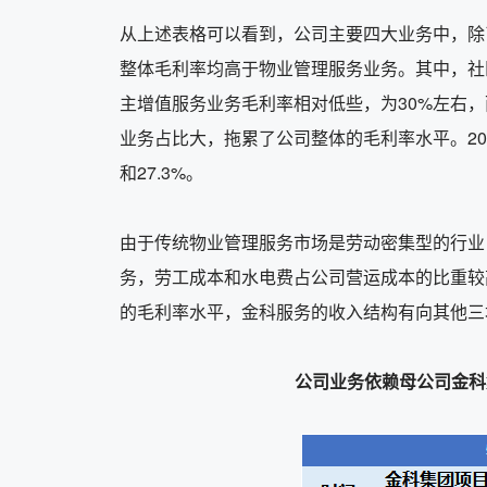
从上述表格可以看到，公司主要四大业务中，除
整体毛利率均高于物业管理服务业务。其中，社
主增值服务业务毛利率相对低些，为30%左右，
业务占比大，拖累了公司整体的毛利率水平。2017
和27.3%。
由于传统物业管理服务市场是劳动密集型的行业
务，劳工成本和水电费占公司营运成本的比重较
的毛利率水平，金科服务的收入结构有向其他三
公司业务依赖母公司金科