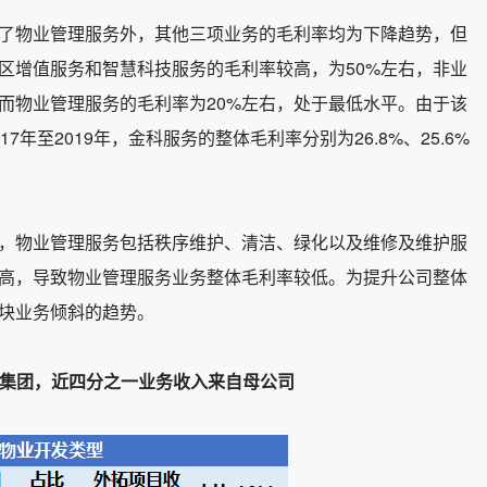
了物业管理服务外，其他三项业务的毛利率均为下降趋势，但
区增值服务和智慧科技服务的毛利率较高，为50%左右，非业
而物业管理服务的毛利率为20%左右，处于最低水平。由于该
年至2019年，金科服务的整体毛利率分别为26.8%、25.6%
，物业管理服务包括秩序维护、清洁、绿化以及维修及维护服
高，导致物业管理服务业务整体毛利率较低。为提升公司整体
块业务倾斜的趋势。
集团，近四分之一业务收入来自母公司