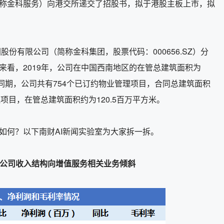
称金科服务）向港交所递交了招股书，拟于港股主板上市，拟
股份有限公司（简称金科集团，股票代码：000656.SZ）分
来看，2019年，公司在中国西南地区的在管总建筑面积为
%。同期，公司共有754个已订约物业管理项目，合同总建筑面积
理项目，在管总建筑面积约为120.5百万平方米。
如何？以下南财AI新闻实验室为大家拆一拆。
公司收入结构向增值服务相关业务倾斜