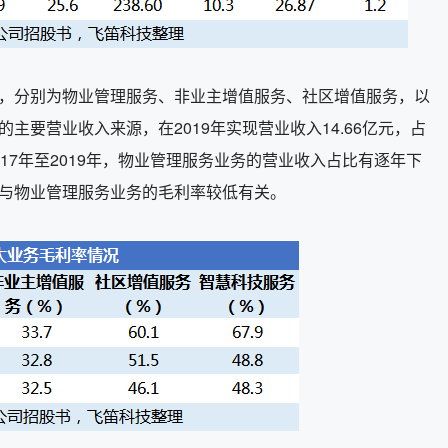
，分别为物业管理服务、非业主增值服务、社区增值服务，以
要营业收入来源，在2019年实现营业收入14.66亿元，占
17年至2019年，物业管理服务业务的营业收入占比有逐年下
与物业管理服务业务的毛利率较低有关。