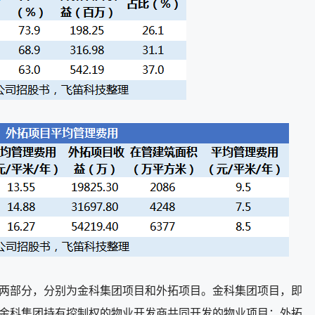
两部分，分别为金科集团项目和外拓项目。金科集团项目，即
金科集团持有控制权的物业开发商共同开发的物业项目；外拓