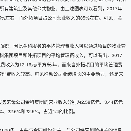
所有建筑业及其他公共物业。由上述图表可以看到，2017年
65%左右，而外拓项目占公司营业收入的35%左右。可见，金
面积，因此金科服务的平均管理费收入可以通过项目的物业管
科集团项目和外拓项目的平均管理费收入，可以看出，2017
费收入为13-16元/平方米/年，而来自外拓项目的平均管理费
平均管理费收入较高。可见推动公司业绩增长的主要动力，还是来
服务来母公司金科集团的营业收入分别为2.58亿元、3.44亿元
、22.6%和22.5%，占近1/4的比例。
1000条，主要与合同纠纷为主，与公司经营风险相关的消息